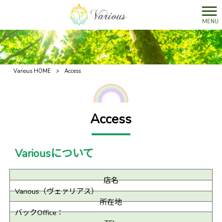
MENU
Various HOME
>
Access
Access
Variousについて
店名
Various（ヴェァリアス）
所在地
バックOffice：