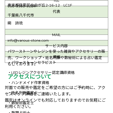
TEL
東京都目黒区自由が丘2-16-12 LC1F
050-3550-5224
代表
千葉県八千代市
朔 詩琉
MAIL
info@various-stone.com
サービス内容
パワーストーンやレジンを使った雑貨やアクセサリーの販
資格
売、ワークショップ・姓名判断や数秘術による占い鑑定
・パワーストーンセラピスト
もしております。
・LEDレジンアクセサリー認定講師資格
アクセスについて
・ハンドメイド作家資格
対面での販売や鑑定をご希望の方にはご予約時に、アク
・姓名判断鑑定士
セスマップ詳細をご連絡いたします。
鑑定はオンラインでも対応しておりますのでお気軽にご
・数秘術鑑定士
利用ください。